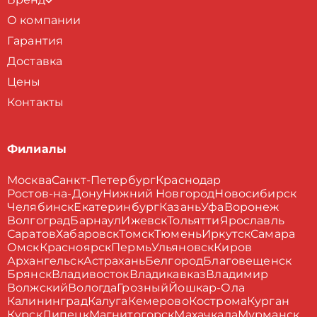
О компании
Гарантия
Доставка
Цены
Контакты
Филиалы
Москва
Санкт-Петербург
Краснодар
Ростов-на-Дону
Нижний Новгород
Новосибирск
Челябинск
Екатеринбург
Казань
Уфа
Воронеж
Волгоград
Барнаул
Ижевск
Тольятти
Ярославль
Саратов
Хабаровск
Томск
Тюмень
Иркутск
Самара
Омск
Красноярск
Пермь
Ульяновск
Киров
Архангельск
Астрахань
Белгород
Благовещенск
Брянск
Владивосток
Владикавказ
Владимир
Волжский
Вологда
Грозный
Йошкар-Ола
Калининград
Калуга
Кемерово
Кострома
Курган
Курск
Липецк
Магнитогорск
Махачкала
Мурманск