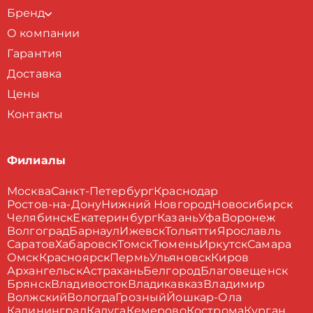
Бренд
О компании
Гарантия
Доставка
Цены
Контакты
Филиалы
Москва
Санкт-Петербург
Краснодар
Ростов-на-Дону
Нижний Новгород
Новосибирск
Челябинск
Екатеринбург
Казань
Уфа
Воронеж
Волгоград
Барнаул
Ижевск
Тольятти
Ярославль
Саратов
Хабаровск
Томск
Тюмень
Иркутск
Самара
Омск
Красноярск
Пермь
Ульяновск
Киров
Архангельск
Астрахань
Белгород
Благовещенск
Брянск
Владивосток
Владикавказ
Владимир
Волжский
Вологда
Грозный
Йошкар-Ола
Калининград
Калуга
Кемерово
Кострома
Курган