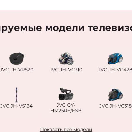
руемые модели телевиз
JVC JH-VR520
JVC JH-VC310
JVC JH-VC42
JVC GY-
JVC JH-VS134
JVC JH-VС318
HM250E/ESB
Показать все модели