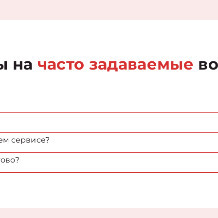
ы на
часто задаваемые
во
ем сервисе?
тово?