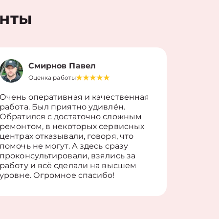
енты
Смирнов Павел
Оценка работы
О
Очень оперативная и качественная
Работу 
работа. Был приятно удивлён.
вопросы
Обратился с достаточно сложным
такие п
ремонтом, в некоторых сервисных
только 
центрах отказывали, говоря, что
информ
помочь не могут. А здесь сразу
оставит
проконсультировали, взялись за
здорово
работу и всё сделали на высшем
уровне. Огромное спасибо!