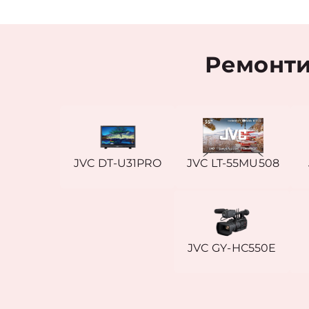
Ремонти
JVC DT-U31PRO
JVC LT-55MU508
JVC GY-HС550E