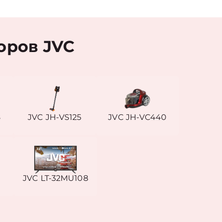
оров JVC
8
JVC JH-VS125
JVC JH-VС440
JVC LT-32MU108