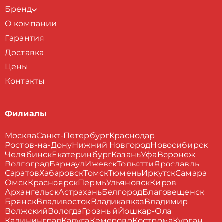
Бренд
О компании
Гарантия
Доставка
Цены
Контакты
Филиалы
Москва
Санкт-Петербург
Краснодар
Ростов-на-Дону
Нижний Новгород
Новосибирск
Челябинск
Екатеринбург
Казань
Уфа
Воронеж
Волгоград
Барнаул
Ижевск
Тольятти
Ярославль
Саратов
Хабаровск
Томск
Тюмень
Иркутск
Самара
Омск
Красноярск
Пермь
Ульяновск
Киров
Архангельск
Астрахань
Белгород
Благовещенск
Брянск
Владивосток
Владикавказ
Владимир
Волжский
Вологда
Грозный
Йошкар-Ола
Калининград
Калуга
Кемерово
Кострома
Курган